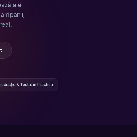
bază ale
campanii,
real.
t
roducție & Testat în Practică