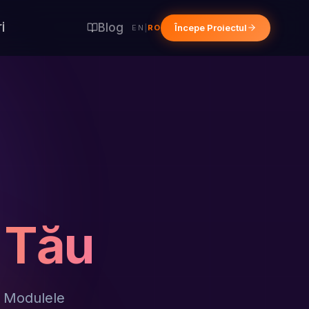
i
Blog
Începe Proiectul
EN
|
RO
l Tău
. Modulele