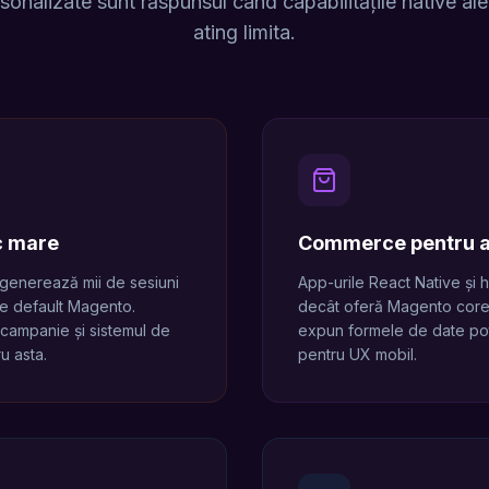
onalizate sunt răspunsul când capabilitățile native ale 
ating limita.
c mare
Commerce pentru a
 generează mii de sesiuni
App-urile React Native și
le default Magento.
decât oferă Magento core
 campanie și sistemul de
expun formele de date potr
u asta.
pentru UX mobil.