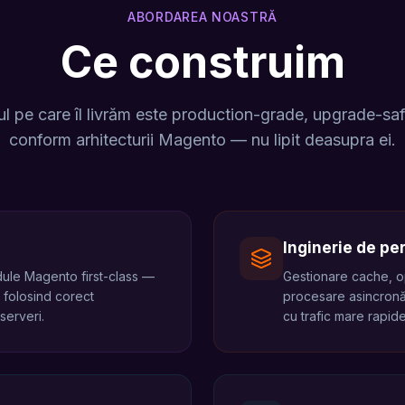
ABORDAREA NOASTRĂ
Ce construim
l pe care îl livrăm este production-grade, upgrade-safe
conform arhitecturii Magento — nu lipit deasupra ei.
Inginerie de pe
dule Magento first-class —
Gestionare cache, op
folosind corect
procesare asincronă
serveri.
cu trafic mare rapid