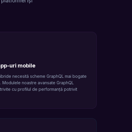
platformei își
pp-uri mobile
 hibride necesită scheme GraphQL mai bogate
. Modulele noastre avansate GraphQL
ivite cu profilul de performanță potrivit