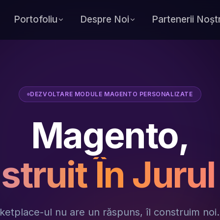
Portofoliu
Despre Noi
Partenerii Noștr
DEZVOLTARE MODULE MAGENTO PERSONALIZATE
Magento,
truit În Juru
etplace-ul nu are un răspuns, îl construim noi