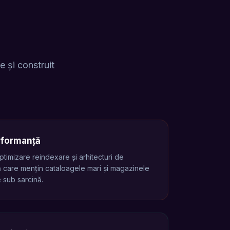
 și construit
rformanță
timizare reindexare și arhitecturi de
 care mențin cataloagele mari și magazinele
e sub sarcină.