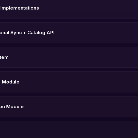
Implementations
tional Sync + Catalog API
stem
e Module
ion Module