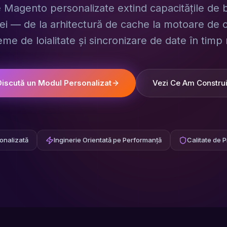
 Magento personalizate extind capacitățile de 
ei — de la arhitectură de cache la motoare de 
eme de loialitate și sincronizare de date în timp 
Discută un Modul Personalizat
Vezi Ce Am Construi
onalizată
Inginerie Orientată pe Performanță
Calitate de P