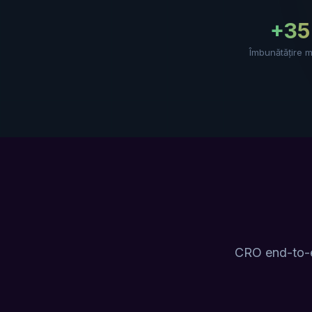
+3
Îmbunătățire 
CRO end-to-en