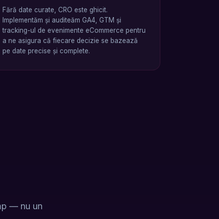
Fără date curate, CRO este ghicit.
Implementăm și auditeăm GA4, GTM și
tracking-ul de evenimente eCommerce pentru
a ne asigura că fiecare decizie se bazează
pe date precise și complete.
imp — nu un