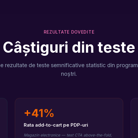
REZULTATE DOVEDITE
Câștiguri din teste
e rezultate de teste semnificative statistic din programe
noștri.
+41%
Rata add-to-cart pe PDP-uri
Magazin electronice — test CTA above-the-fold,