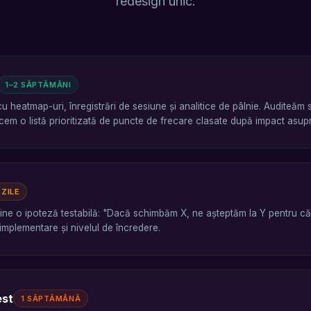
redesign unic.
1–2 SĂPTĂMÂNI
 heatmap-uri, înregistrări de sesiune și analitice de pâlnie. Auditeăm 
cem o listă prioritizată de puncte de frecare clasate după impact asupra
 ZILE
ine o ipoteză testabilă: "Dacă schimbăm X, ne așteptăm la Y pentru că
 implementare și nivelul de încredere.
est
1 SĂPTĂMÂNĂ