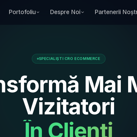
Portofoliu
Despre Noi
Partenerii Noștr
SPECIALIȘTI CRO ECOMMERCE
nsformă Mai M
Vizitatori
În Clienți