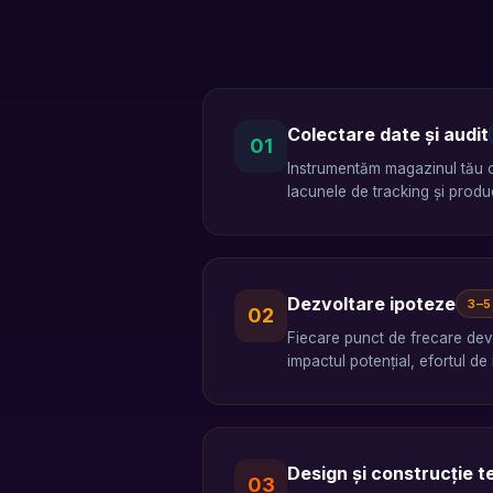
Colectare date și audit
01
Instrumentăm magazinul tău cu
lacunele de tracking și produ
Dezvoltare ipoteze
3–5
02
Fiecare punct de frecare dev
impactul potențial, efortul de
Design și construcție t
03