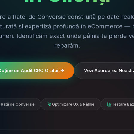
re a Ratei de Conversie construită pe date reale
cturată și expertiză profundă în eCommerce — 
neri. Identificăm exact unde pâlnia ta pierde ven
reparăm.
Obține un Audit CRO Gratuit
Vezi Abordarea Noastr
 Rată de Conversie
Optimizare UX & Pâlnie
Testare Baz