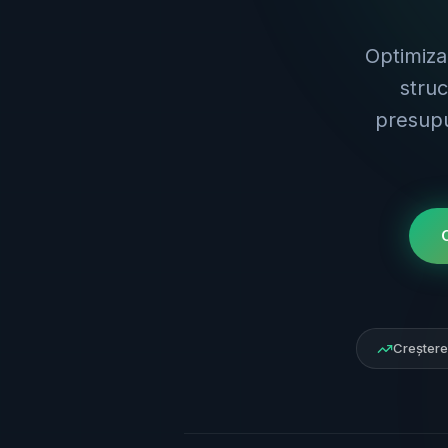
Optimiza
stru
presupu
Creștere