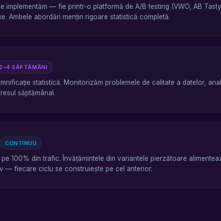
 le implementăm — fie printr-o platformă de A/B testing (VWO, AB Tasty,
e. Ambele abordări mențin rigoare statistică completă.
2–4 SĂPTĂMÂNI
mnificație statistică. Monitorizăm problemele de calitate a datelor, an
resul săptămânal.
CONTINUU
i pe 100% din trafic. Învățămintele din variantele pierzătoare aliment
— fiecare ciclu se construiește pe cel anterior.