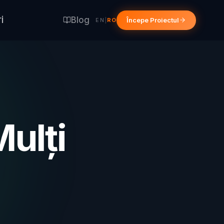
i
Blog
Începe Proiectul
EN
|
RO
ulți