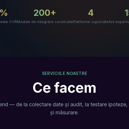
5%
200+
4
medie CVR
Module de integrare construite
Platforme suportate
Ani expert
SERVICIILE NOASTRE
Ce facem
d — de la colectare date și audit, la testare ipoteze
și măsurare.