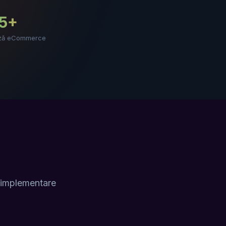
15+
iză eCommerce
, implementare