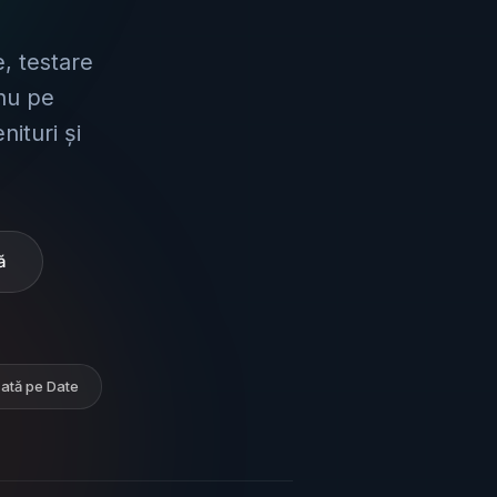
, testare
nu pe
ituri și
ă
ată pe Date