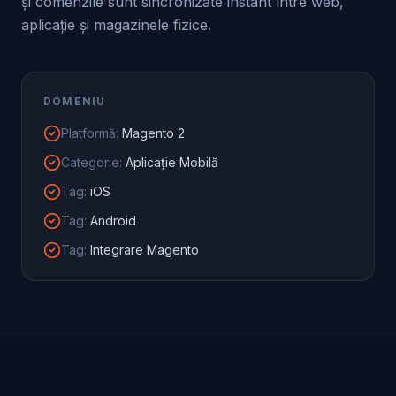
și comenzile sunt sincronizate instant între web,
aplicație și magazinele fizice.
DOMENIU
Platformă
:
Magento 2
Categorie
:
Aplicație Mobilă
Tag
:
iOS
Tag
:
Android
Tag
:
Integrare Magento